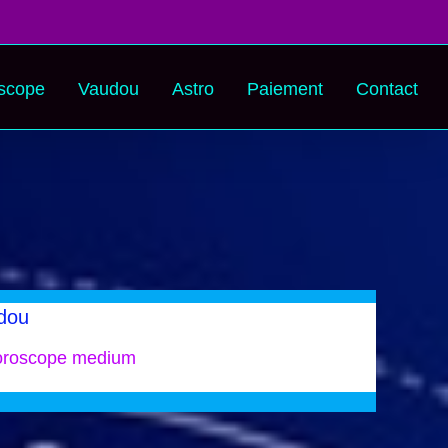
scope
Vaudou
Astro
Paiement
Contact
dou
oroscope medium