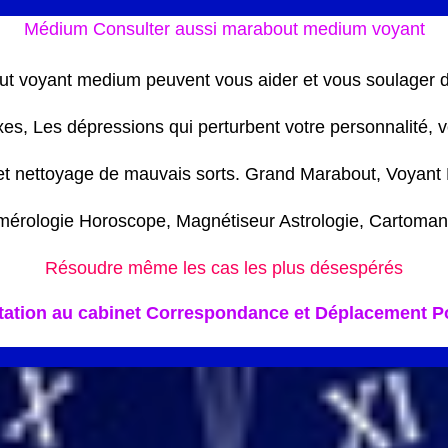
Médium Consulter aussi marabout medium voyant
t voyant medium peuvent vous aider et vous soulager
xes, Les dépressions qui perturbent votre personnalité, 
et nettoyage de mauvais sorts. Grand Marabout, Voyant
érologie Horoscope, Magnétiseur Astrologie, Cartoman
Résoudre même les cas les plus désespérés
tation au cabinet Correspondance et Déplacement Po