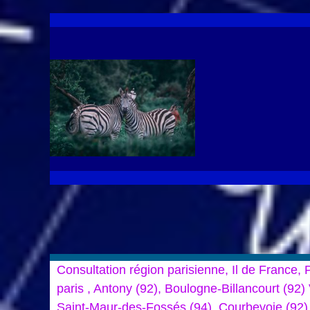
Consultation région parisienne, Il de France
paris , Antony (92), Boulogne-Billancourt (92)
Saint-Maur-des-Fossés (94), Courbevoie (92),