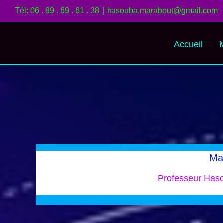
Passer
Tél: 06 . 89 . 69 . 61 . 38
|
hasouba.marabout@gmail.com
au
contenu
Accueil
Ma
Professeur Has