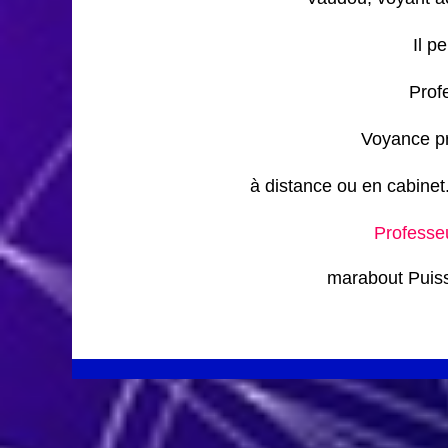
Il p
Prof
Voyance pr
à distance ou en cabine
Professeu
marabout Puiss