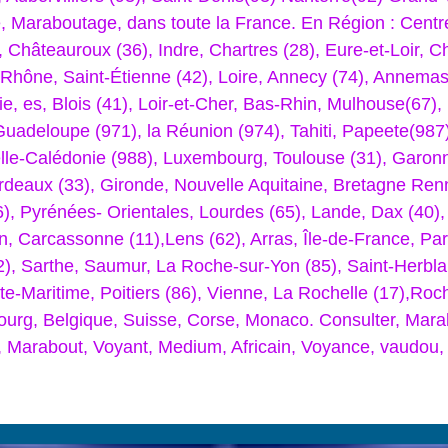
, Maraboutage, dans toute la France. En Région : Centre 
 Châteauroux (36), Indre, Chartres (28), Eure-et-Loir, 
, Rhône, Saint-Étienne (42), Loire, Annecy (74), Annem
, es, Blois (41), Loir-et-Cher, Bas-Rhin, Mulhouse(67), B
Guadeloupe (971), la Réunion (974), Tahiti, Papeete(98
lle-Calédonie (988), Luxembourg, Toulouse (31), Garonne
ordeaux (33), Gironde, Nouvelle Aquitaine, Bretagne Ren
6), Pyrénées- Orientales, Lourdes (65), Lande, Dax (40)
n, Carcassonne (11),Lens (62), Arras, Île-de-France, Par
2), Sarthe, Saumur, La Roche-sur-Yon (85), Saint-Herblai
-Maritime, Poitiers (86), Vienne, La Rochelle (17),Roche
urg, Belgique, Suisse, Corse, Monaco. Consulter, Marab
, Marabout, Voyant, Medium, Africain, Voyance, vaudou,