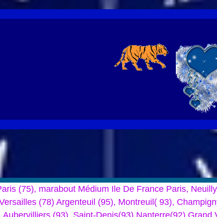
, Paris (75), marabout Médium Ile De France Paris, Neui
 Versailles (78) Argenteuil (95), Montreuil( 93), Champi
 Aubervilliers (93), Saint-Denis(93) Nanterre(92) Grand