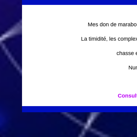
Mes don de marabou
La timidité, les comple
chasse 
Num
Consul