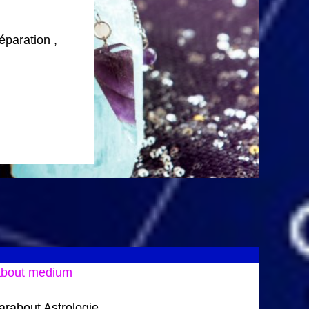
paration ,
about medium
rabout Astrologie