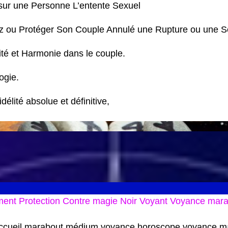
ur une Personne L’entente Sexuel
ou Protéger Son Couple Annulé une Rupture ou une Sé
ité et Harmonie dans le couple.
ogie.
idélité absolue et définitive,
ent Protection Contre magie Noir Voyant Voyance mar
ccueil marabout médium voyance horoscope voyance ma