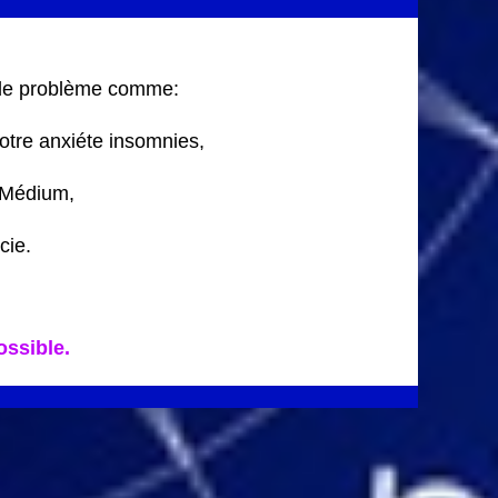
 de problème comme:
votre anxiéte insomnies,
 Médium,
cie.
ssible.