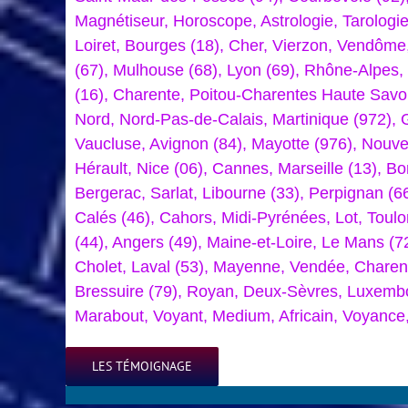
Magnétiseur, Horoscope, Astrologie, Tarologie
Loiret, Bourges (18), Cher, Vierzon, Vendôme,
(67), Mulhouse (68), Lyon (69), Rhône-Alpes
(16), Charente, Poitou-Charentes Haute Savoie
Nord, Nord-Pas-de-Calais, Martinique (972), 
Vaucluse, Avignon (84), Mayotte (976), Nouve
Hérault, Nice (06), Cannes, Marseille (13), B
Bergerac, Sarlat, Libourne (33), Perpignan (6
Calés (46), Cahors, Midi-Pyrénées, Lot, Toulo
(44), Angers (49), Maine-et-Loire, Le Mans (7
Cholet, Laval (53), Mayenne, Vendée, Charente
Bressuire (79), Royan, Deux-Sèvres, Luxembo
Marabout, Voyant, Medium, Africain, Voyance
LES TÉMOIGNAGE