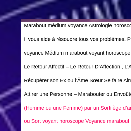
Marabout médium voyance Astrologie horosc
Il vous aide à résoudre tous vos problèmes.
voyance Médium marabout voyant horoscop
Le Retour Affectif – Le Retour D’Affection , L
Récupérer son Ex ou l’Âme Sœur Se faire Ai
Attirer une Personne – Marabouter ou Envoû
(Homme ou une Femme) par un Sortilège d’
ou Sort voyant horoscope Voyance marabout 