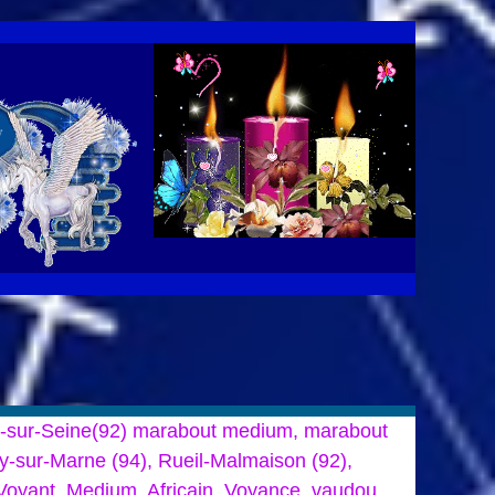
lly-sur-Seine(92) marabout medium, marabout
gny-sur-Marne (94), Rueil-Malmaison (92),
 Voyant, Medium, Africain, Voyance, vaudou,