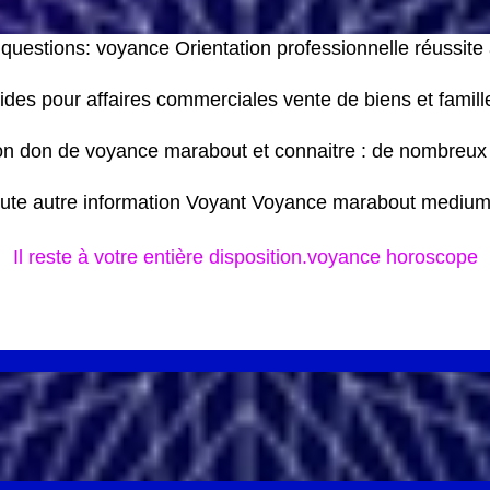
 questions: voyance Orientation professionnelle réussite
ides pour affaires commerciales vente de biens et famill
 son don de voyance marabout et connaitre : de nombreux
oute autre information Voyant Voyance marabout medium
Il reste à votre entière disposition.voyance horoscope