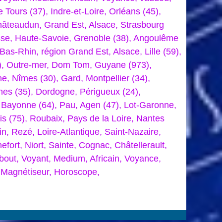
Tours (37), Indre-et-Loire, Orléans (45),
Châteaudun, Grand Est, Alsace, Strasbourg
asse, Haute-Savoie, Grenoble (38), Angoulême
as-Rhin, région Grand Est, Alsace, Lille (59),
7), Outre-mer, Dom Tom, Guyane (973),
, Nîmes (30), Gard, Montpellier (34),
nes (35), Dordogne, Périgueux (24),
, Bayonne (64), Pau, Agen (47), Lot-Garonne,
is (75), Roubaix, Pays de la Loire, Nantes
n, Rezé, Loire-Atlantique, Saint-Nazaire,
fort, Niort, Sainte, Cognac, Châtellerault,
out, Voyant, Medium, Africain, Voyance,
 Magnétiseur, Horoscope,