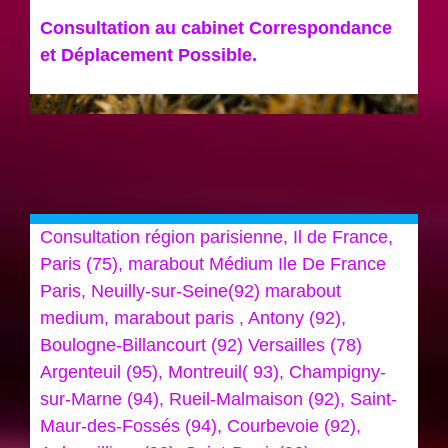
Consultation au cabinet Correspondance
et Déplacement Possible.
Consultation région parisienne, Il de France,
Paris (75), marabout Médium Ile De France
Paris, Neuilly-sur-Seine(92) marabout
medium, marabout paris , Antony (92),
Boulogne-Billancourt (92) Versailles (78)
Argenteuil (95), Montreuil( 93), Champigny-
sur-Marne (94), Rueil-Malmaison (92), Saint-
Maur-des-Fossés (94), Courbevoie (92),