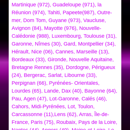
Martinique (972), Guadeloupe (971), la
Réunion (974), Tahiti, Papeete(987), Outre-
mer, Dom Tom, Guyane (973), Vaucluse,
Avignon (84), Mayotte (976), Nouvelle-
Calédonie (988), Luxembourg, Toulouse (31),
Garonne, Nîmes (30), Gard, Montpellier (34),
Hérault, Nice (06), Cannes, Marseille (13),
Bordeaux (33), Gironde, Nouvelle Aquitaine,
Bretagne Rennes (35), Dordogne, Périgueux
(24), Bergerac, Sarlat, Libourne (33),
Perpignan (66), Pyrénées- Orientales,
Lourdes (65), Lande, Dax (40), Bayonne (64),
Pau, Agen (47), Lot-Garonne, Calés (46),
Cahors, Midi-Pyrénées, Lot, Toulon,
Carcassonne (11),Lens (62), Arras, Île-de-
France, Paris (75), Roubaix, Pays de la Loire,
Nantes (44), Angers (49), Maine-et-Loire, Le