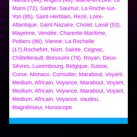
Mans (72), Sarthe, Saumur, La Roche-sur-
Yon (85), Saint-Herblain, Rezé, Loire-
Atlantique, Saint-Nazaire, Cholet, Laval (53),
Mayenne, Vendée, Charente-Maritime,
Poitiers (86), Vienne, La Rochelle
(17),Rochefort, Niort, Sainte, Cognac,
Châtellerault, Bressuire (79), Royan, Deux-
Sèvres, Luxembourg, Belgique, Suisse,
Corse, Monaco. Consulter, Marabout, Voyant,
Medium, Africain, Voyance, Marabout, Voyant,
Medium, Africain, Voyance, Marabout, Voyant,
Medium, Africain, Voyance, vaudou,
Magnétiseur, Horoscope