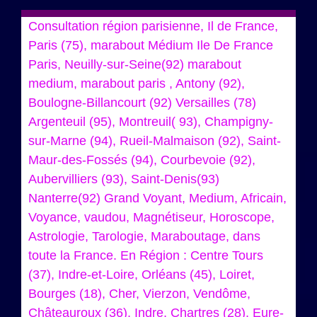
Consultation région parisienne, Il de France,
Paris (75), marabout Médium Ile De France
Paris, Neuilly-sur-Seine(92) marabout
medium, marabout paris , Antony (92),
Boulogne-Billancourt (92) Versailles (78)
Argenteuil (95), Montreuil( 93), Champigny-
sur-Marne (94), Rueil-Malmaison (92), Saint-
Maur-des-Fossés (94), Courbevoie (92),
Aubervilliers (93), Saint-Denis(93)
Nanterre(92) Grand Voyant, Medium, Africain,
Voyance, vaudou, Magnétiseur, Horoscope,
Astrologie, Tarologie, Maraboutage, dans
toute la France. En Région : Centre Tours
(37), Indre-et-Loire, Orléans (45), Loiret,
Bourges (18), Cher, Vierzon, Vendôme,
Châteauroux (36), Indre, Chartres (28), Eure-