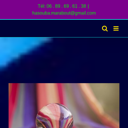
Passer
Tél: 06 . 89 . 69 . 61 . 38
|
au
hasouba.marabout@gmail.com
contenu