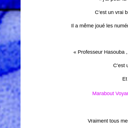
C’est un vrai 
Il a même joué les numé
« Professeur Hasouba , j
C’est 
Et
Marabout Voyan
Vraiment tous me