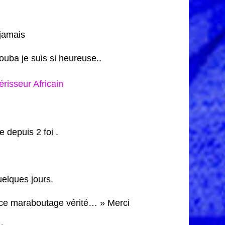
jamais
ouba je suis si heureuse..
isseur Africain
 depuis 2 foi .
uelques jours.
ance maraboutage vérité… » Merci