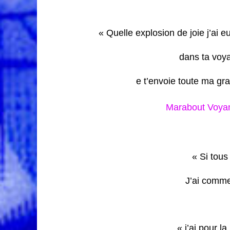
« Quelle explosion de joie j’ai
dans ta voya
e t’envoie toute ma gr
Marabout Voyan
« Si tou
J’ai comme
« j’ai pour l