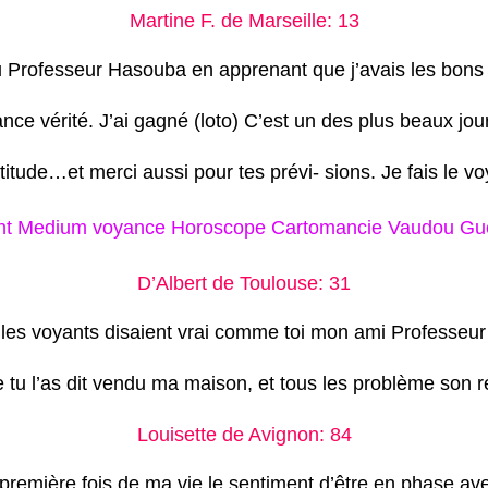
Martine F. de Marseille: 13
 eu Professeur Hasouba en apprenant que j’avais les bo
nce vérité. J’ai gagné (loto) C’est un des plus beaux jou
atitude…et merci aussi pour tes prévi- sions. Je fais l
t Medium voyance Horoscope Cartomancie Vaudou Guér
D’Albert de Toulouse: 31
s les voyants disaient vrai comme toi mon ami Professeu
 tu l’as dit vendu ma maison, et tous les problème son r
Louisette de Avignon: 84
a première fois de ma vie le sentiment d’être en phase a