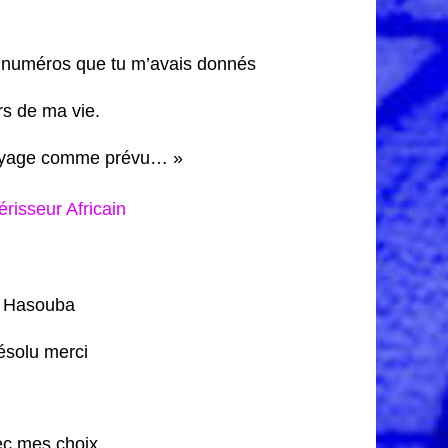
ns numéros que tu m’avais donnés
rs de ma vie.
e voyage comme prévu… »
isseur Africain
r Hasouba
ésolu merci
vec mes choix.