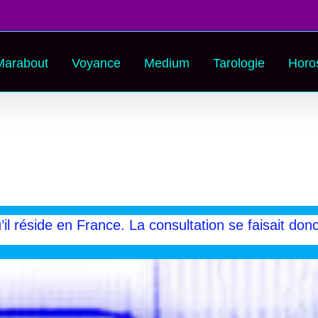
Marabout
Voyance
Medium
Tarologie
Horo
l réside en France. La consultation se faisait don