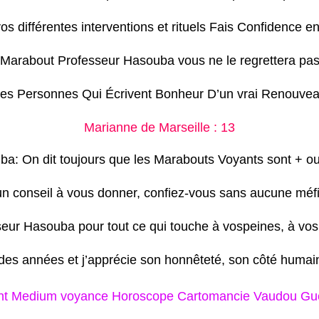
vos différentes interventions et rituels Fais Confidence 
Marabout Professeur Hasouba vous ne le regrettera pa
s Personnes Qui Écrivent Bonheur D’un vrai Renouveau
Marianne de Marseille : 13
a: On dit toujours que les Marabouts Voyants sont + ou
i un conseil à vous donner, confiez-vous sans aucune méf
eur Hasouba pour tout ce qui touche à vospeines, à vo
 des années et j’apprécie son honnêteté, son côté humain
t Medium voyance Horoscope Cartomancie Vaudou Guér