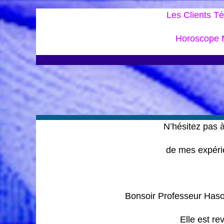
Les Clients 
Horoscope M
N’hésitez pas à
de mes expéri
Bonsoir Professeur Hasou
Elle est re