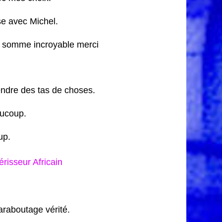
se avec Michel.
a somme incroyable merci
rendre des tas de choses.
aucoup.
up.
isseur Africain
raboutage vérité.