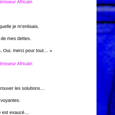
isseur Africain
uelle je m’enlisais.
 de mes dettes.
s. Oui, merci pour tout… »
isseur Africain
trouver les solutions…
s voyantes.
ve est exaucé…