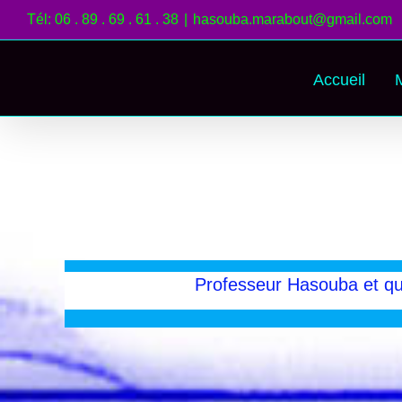
Passer
Tél: 06 . 89 . 69 . 61 . 38
|
hasouba.marabout@gmail.com
au
contenu
Accueil
Professeur Hasouba et qu’i