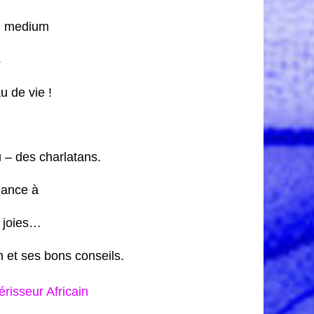
en medium
s
 de vie !
 – des charlatans.
iance à
s joies…
 et ses bons conseils.
isseur Africain