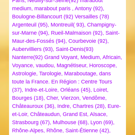
Paris, Neuilly-sur-Seine(92) marabout
medium, marabout paris , Antony (92),
Boulogne-Billancourt (92) Versailles (78)
Argenteuil (95), Montreuil( 93), Champigny-
sur-Marne (94), Rueil-Malmaison (92), Saint-
Maur-des-Fossés (94), Courbevoie (92),
Aubervilliers (93), Saint-Denis(93)
Nanterre(92) Grand Voyant, Medium, Africain,
Voyance, vaudou, Magnétiseur, Horoscope,
Astrologie, Tarologie, Maraboutage, dans
toute la France. En Région : Centre Tours
(37), Indre-et-Loire, Orléans (45), Loiret,
Bourges (18), Cher, Vierzon, Vendôme,
Châteauroux (36), Indre, Chartres (28), Eure-
et-Loir, Châteaudun, Grand Est, Alsace,
Strasbourg (67), Mulhouse (68), Lyon (69),
Rhône-Alpes, Rhône, Saint-Étienne (42),