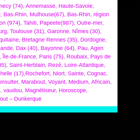
Annecy (74), Annemasse, Haute-Savoie,
r, Bas-Rhin, Mulhouse(67), Bas-Rhin, région
on (974), Tahiti, Papeete(987), Outre-mer,
rg, Toulouse (31), Garonne, Nîmes (30),
 Aquitaine, Bretagne Rennes (35), Dordogne,
 Lande, Dax (40), Bayonne (64), Pau, Agen
 Île-de-France, Paris (75), Roubaix, Pays de
5), Saint-Herblain, Rezé, Loire-Atlantique,
elle (17),Rochefort, Niort, Sainte, Cognac,
nsulter, Marabout, Voyant, Medium, Africain,
e, vaudou, Magnétiseur, Horoscope,
bout – Dunkerque