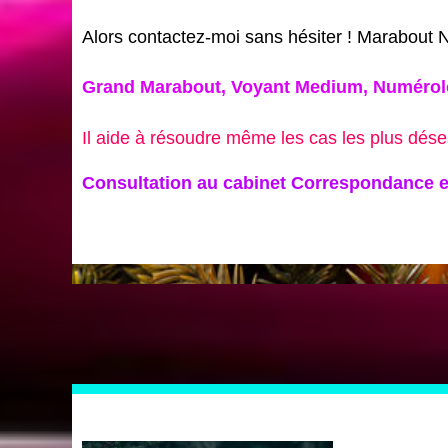
Alors contactez-moi sans hésiter ! Marabout 
Grand Marabout, Voyant Medium, Numérol
Il aide à résoudre même les cas les plus dés
Consultation au cabinet Correspondance e