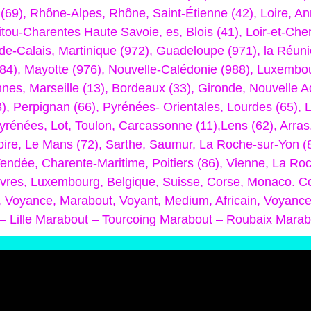
 (69), Rhône-Alpes, Rhône, Saint-Étienne (42), Loire, 
tou-Charentes Haute Savoie, es, Blois (41), Loir-et-Che
-de-Calais, Martinique (972), Guadeloupe (971), la Réuni
4), Mayotte (976), Nouvelle-Calédonie (988), Luxembou
annes, Marseille (13), Bordeaux (33), Gironde, Nouvelle
3), Perpignan (66), Pyrénées- Orientales, Lourdes (65),
yrénées, Lot, Toulon, Carcassonne (11),Lens (62), Arras,
Loire, Le Mans (72), Sarthe, Saumur, La Roche-sur-Yon (8
endée, Charente-Maritime, Poitiers (86), Vienne, La Roch
èvres, Luxembourg, Belgique, Suisse, Corse, Monaco. Co
, Voyance, Marabout, Voyant, Medium, Africain, Voyanc
 – Lille Marabout – Tourcoing Marabout – Roubaix Mara