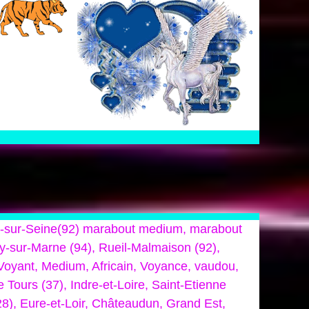
lly-sur-Seine(92) marabout medium, marabout
gny-sur-Marne (94), Rueil-Malmaison (92),
 Voyant, Medium, Africain, Voyance, vaudou,
Tours (37), Indre-et-Loire, Saint-Etienne
28), Eure-et-Loir, Châteaudun, Grand Est,