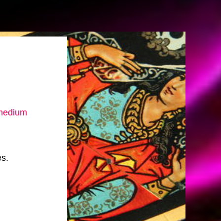
 medium
es.