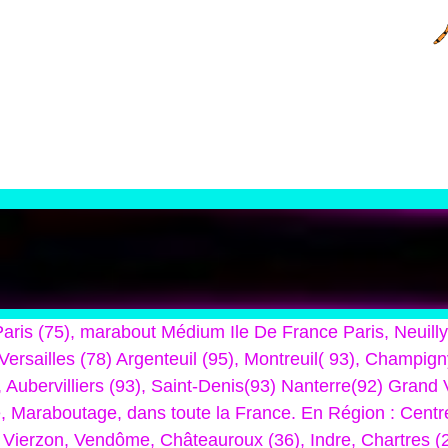
, Paris (75), marabout Médium Ile De France Paris, Neui
 Versailles (78) Argenteuil (95), Montreuil( 93), Champi
 Aubervilliers (93), Saint-Denis(93) Nanterre(92) Grand
, Maraboutage, dans toute la France. En Région : Centre 
r, Vierzon, Vendôme, Châteauroux (36), Indre, Chartres (