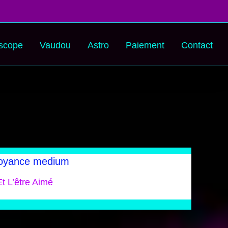
scope
Vaudou
Astro
Paiement
Contact
 voyance medium
t L’être Aimé