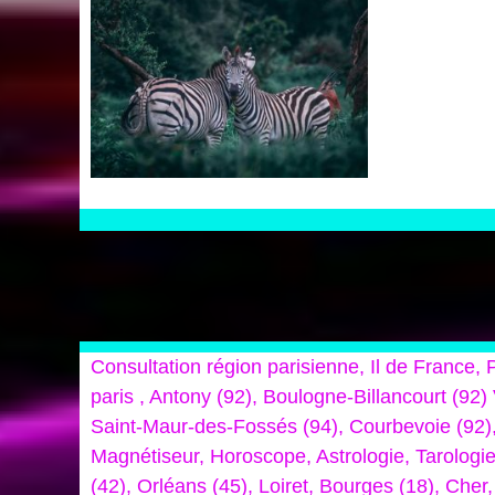
Consultation région parisienne, Il de France
paris , Antony (92), Boulogne-Billancourt (92)
Saint-Maur-des-Fossés (94), Courbevoie (92),
Magnétiseur, Horoscope, Astrologie, Tarologie
(42), Orléans (45), Loiret, Bourges (18), Che