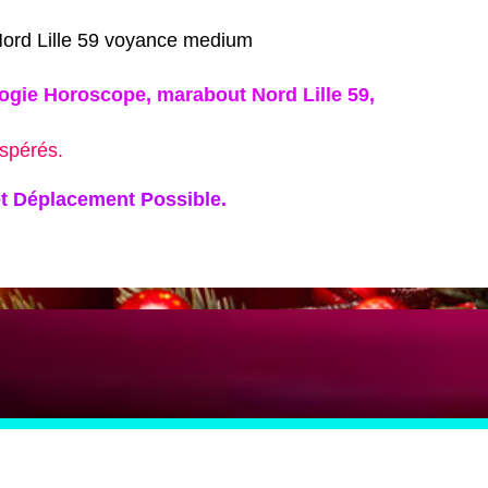
Nord Lille 59 voyance medium
ogie Horoscope,
marabout Nord Lille 59,
espérés.
t Déplacement Possible.