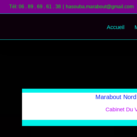
Passer
Tél: 06 . 89 . 69 . 61 . 38
|
hasouba.marabout@gmail.com
au
contenu
Accueil
Marabout Nord 
Cabinet Du V