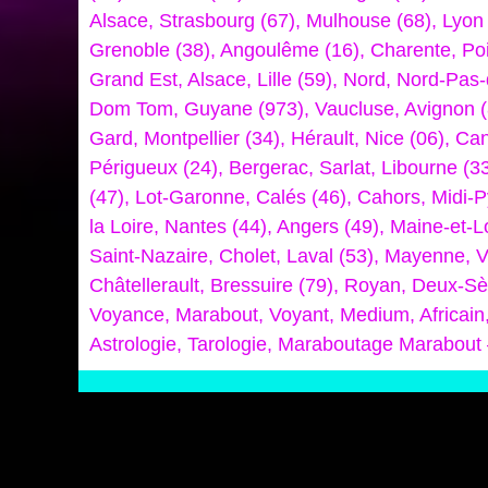
Alsace, Strasbourg (67), Mulhouse (68), Lyon
Grenoble (38), Angoulême (16), Charente, Poi
Grand Est, Alsace, Lille (59), Nord, Nord-Pas
Dom Tom, Guyane (973), Vaucluse, Avignon (8
Gard, Montpellier (34), Hérault, Nice (06), C
Périgueux (24), Bergerac, Sarlat, Libourne (3
(47), Lot-Garonne, Calés (46), Cahors, Midi-P
la Loire, Nantes (44), Angers (49), Maine-et-
Saint-Nazaire, Cholet, Laval (53), Mayenne, V
Châtellerault, Bressuire (79), Royan, Deux-S
Voyance, Marabout, Voyant, Medium, Africain
Astrologie, Tarologie, Maraboutage Marabout