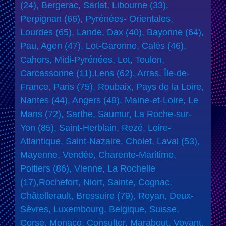
(24), Bergerac, Sarlat, Libourne (33),
Perpignan (66), Pyrénées- Orientales,
Lourdes (65), Lande, Dax (40), Bayonne (64),
Pau, Agen (47), Lot-Garonne, Calés (46),
Cahors, Midi-Pyrénées, Lot, Toulon,
Carcassonne (11),Lens (62), Arras, Île-de-
France, Paris (75), Roubaix, Pays de la Loire,
Nantes (44), Angers (49), Maine-et-Loire, Le
Mans (72), Sarthe, Saumur, La Roche-sur-
Yon (85), Saint-Herblain, Rezé, Loire-
Atlantique, Saint-Nazaire, Cholet, Laval (53),
Mayenne, Vendée, Charente-Maritime,
Poitiers (86), Vienne, La Rochelle
(17),Rochefort, Niort, Sainte, Cognac,
Châtellerault, Bressuire (79), Royan, Deux-
Sèvres, Luxembourg, Belgique, Suisse,
Corse, Monaco. Consulter, Marabout, Voyant,