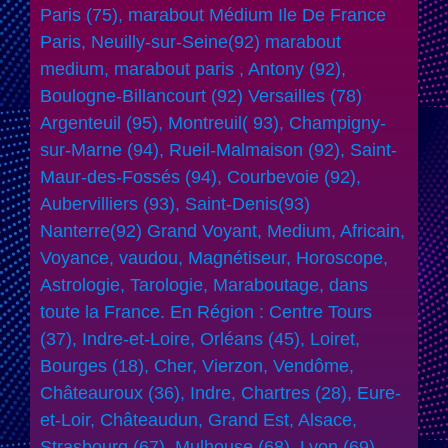
Paris (75), marabout Médium Ile De France
Paris, Neuilly-sur-Seine(92) marabout
medium, marabout paris , Antony (92),
Boulogne-Billancourt (92) Versailles (78)
Argenteuil (95), Montreuil( 93), Champigny-
sur-Marne (94), Rueil-Malmaison (92), Saint-
Maur-des-Fossés (94), Courbevoie (92),
Aubervilliers (93), Saint-Denis(93)
Nanterre(92) Grand Voyant, Medium, Africain,
Voyance, vaudou, Magnétiseur, Horoscope,
Astrologie, Tarologie, Maraboutage, dans
toute la France. En Région : Centre Tours
(37), Indre-et-Loire, Orléans (45), Loiret,
Bourges (18), Cher, Vierzon, Vendôme,
Châteauroux (36), Indre, Chartres (28), Eure-
et-Loir, Châteaudun, Grand Est, Alsace,
Strasbourg (67), Mulhouse (68), Lyon (69),