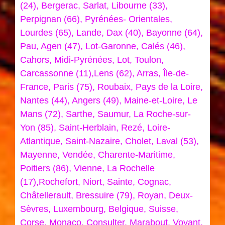
(24), Bergerac, Sarlat, Libourne (33),
Perpignan (66), Pyrénées- Orientales,
Lourdes (65), Lande, Dax (40), Bayonne (64),
Pau, Agen (47), Lot-Garonne, Calés (46),
Cahors, Midi-Pyrénées, Lot, Toulon,
Carcassonne (11),Lens (62), Arras, Île-de-
France, Paris (75), Roubaix, Pays de la Loire,
Nantes (44), Angers (49), Maine-et-Loire, Le
Mans (72), Sarthe, Saumur, La Roche-sur-
Yon (85), Saint-Herblain, Rezé, Loire-
Atlantique, Saint-Nazaire, Cholet, Laval (53),
Mayenne, Vendée, Charente-Maritime,
Poitiers (86), Vienne, La Rochelle
(17),Rochefort, Niort, Sainte, Cognac,
Châtellerault, Bressuire (79), Royan, Deux-
Sèvres, Luxembourg, Belgique, Suisse,
Corse, Monaco. Consulter, Marabout, Voyant,