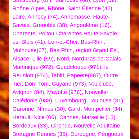
Strasbourg (67), Mulhouse (68), Lyon (69),
Rhône-Alpes, Rhône, Saint-Étienne (42),
Loire, Annecy (74), Annemasse, Haute-
Savoie, Grenoble (38), Angoulême (16),
Charente, Poitou-Charentes Haute Savoie,
es, Blois (41), Loir-et-Cher, Bas-Rhin,
Mulhouse(67), Bas-Rhin, région Grand Est,
Alsace, Lille (59), Nord, Nord-Pas-de-Calais,
Martinique (972), Guadeloupe (971), la
Réunion (974), Tahiti, Papeete(987), Outre-
mer, Dom Tom, Guyane (973), Vaucluse,
Avignon (84), Mayotte (976), Nouvelle-
Calédonie (988), Luxembourg, Toulouse (31),
Garonne, Nîmes (30), Gard, Montpellier (34),
Hérault, Nice (06), Cannes, Marseille (13),
Bordeaux (33), Gironde, Nouvelle Aquitaine,
Bretagne Rennes (35), Dordogne, Périgueux